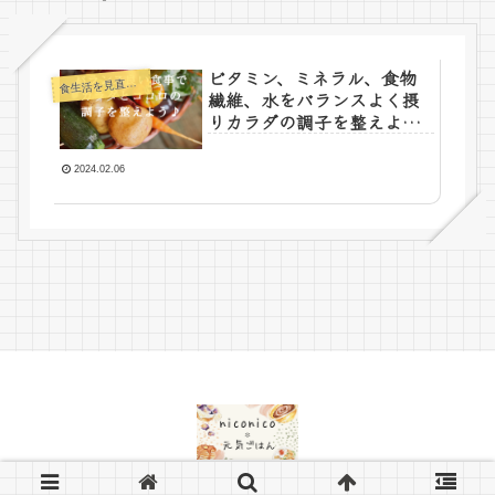
ビタミン、ミネラル、食物
食
生活を見直そう♪
繊維、水をバランスよく摂
りカラダの調子を整えよう
♪
2024.02.06
© 2024 nikoniko＊元気ごはん.